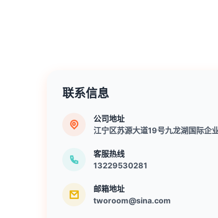
联系信息
公司地址
江宁区苏源大道19号九龙湖国际企业
客服热线
13229530281
邮箱地址
tworoom@sina.com