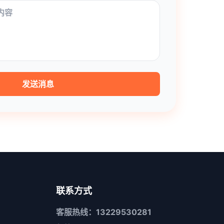
发送消息
联系方式
客服热线：13229530281