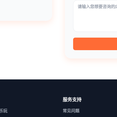
服务支持
n乐玩
常见问题